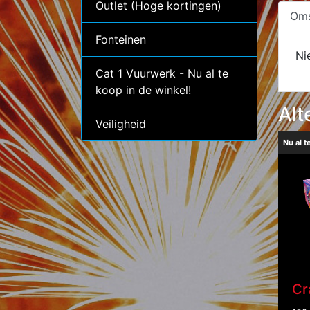
Outlet (Hoge kortingen)
Oms
Fonteinen
Ni
Cat 1 Vuurwerk - Nu al te
koop in de winkel!
Alt
Veiligheid
Nu al t
Cr