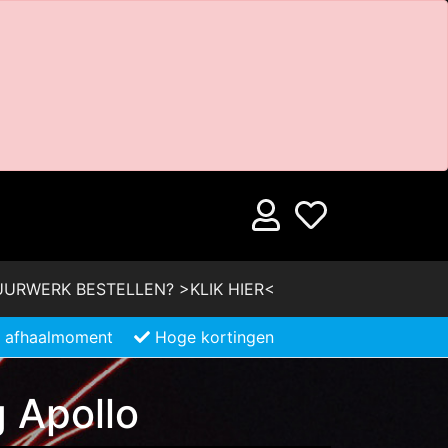
URWERK BESTELLEN? >KLIK HIER<
je afhaalmoment
Hoge kortingen
g Apollo