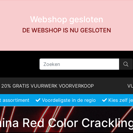
Webshop gesloten
DE WEBSHOP IS NU GESLOTEN
20% GRATIS VUURWERK VOORVERKOOP
VU
 assortiment
Voordeligste in de regio
Kies zelf 
ina Red Color Cracklin