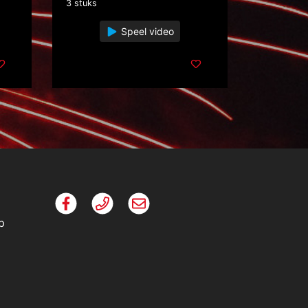
3 stuks
Speel video
p