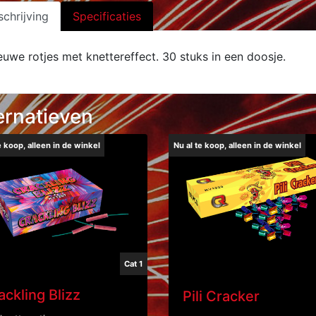
chrijving
Specificaties
euwe rotjes met knettereffect. 30 stuks in een doosje.
ernatieven
e koop, alleen in de winkel
Nu al te koop, alleen in de winkel
Cat 1
ackling Blizz
Pili Cracker