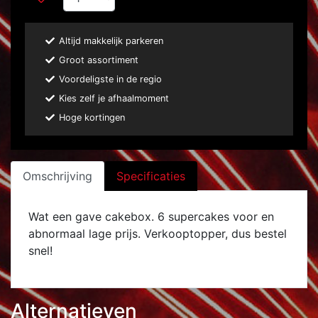
Altijd makkelijk parkeren
Groot assortiment
Voordeligste in de regio
Kies zelf je afhaalmoment
Hoge kortingen
Omschrijving
Specificaties
Wat een gave cakebox. 6 supercakes voor en
abnormaal lage prijs. Verkooptopper, dus bestel
snel!
Alternatieven