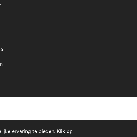
r
te
en
jke ervaring te bieden. Klik op