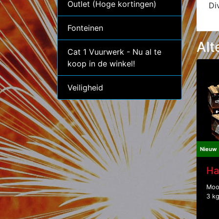
Outlet (Hoge kortingen)
Di
Fonteinen
Alt
Cat 1 Vuurwerk - Nu al te
koop in de winkel!
Veiligheid
Nieuw
Ha
Moo
3 kg