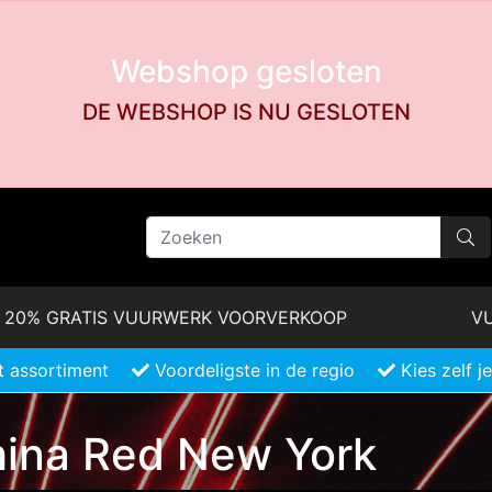
Webshop gesloten
DE WEBSHOP IS NU GESLOTEN
20% GRATIS VUURWERK VOORVERKOOP
VU
 assortiment
Voordeligste in de regio
Kies zelf 
ina Red New York