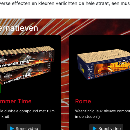
verse effecten en kleuren verlichten de hele straat, een mu
ernatieven
mmer Time
Rome
ie dubbele compound met ruim
Waanzinnig leuk nieuwe compo
 kruit
in de stedenlijn
Speel video
Speel video