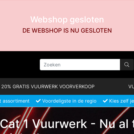
Webshop gesloten
DE WEBSHOP IS NU GESLOTEN
20% GRATIS VUURWERK VOORVERKOOP
VU
 assortiment
Voordeligste in de regio
Kies zelf 
Cat 1 Vuurwerk - Nu al 